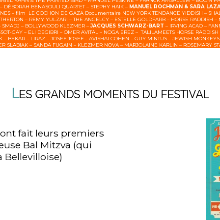
IEL KAHN & THE PAINTED BIRD – MANUEL PESKINE – FRANCK AMSALLEM – BOOM PAM –
– DÉBORAH BENASOULI QUARTET – STEPHY HAIK –
MANUEL ROCHMAN & SARA LAZ
INES – film LE COCHON DE GAZA Documentaire NEW YORK TENDANCE YIDDISH – SHAL
ATHERTON – REMY YULZARI – THE ANGELCY – ESTELLE GOLDFARB – HORSE RADDISH –
– SMADJ – BOLLYWOOD KLEZMER –
JACQUES SCHWARZ-BART
– IRVING ACAO – FAN
SOT-GAY – ELI DEGIBRI – OMER AVITAL – NOGA EREZ – TALILAMEETS HORSE RADDIS
– BEKAR – LIRAZ – JOSEF JOSEF – AVISHAI COHEN – GUY MINTUS – JEWISH MONKEY
IER SLABIAK – SANDA FUGAIN – KLEZMER NOVA – MARJOLAINE KARLIN – ROSEMARY S
L
ES GRANDS MOMENTS DU FESTIVAL
nt fait leurs premiers
euse Bal Mitzva (qui
a Bellevilloise)