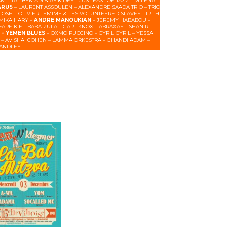
 TAL BEN ARI & ASIKIDES – JUST EAST OF JAZZ – MILENA
ARUS
– LAURENT ASSOULEN – ALEXANDRE SAADA TRIO – TRIO
OSH – OLIVIER TEMIME & LES VOLUNTEERED SLAVES – IRITH
 MIKA HARY –
ANDRE MANOUKIAN
– JEREMY HABABOU –
FARE KIF – BABA ZULA – GART KNOX – ABRAXAS – SHANIR
H
– YEMEN BLUES
– OXMO PUCCINO – CYRIL CYRIL – YESSAI
S – AVISHAI COHEN – LAMMA ORKESTRA – GHANDI ADAM –
TANDLEY