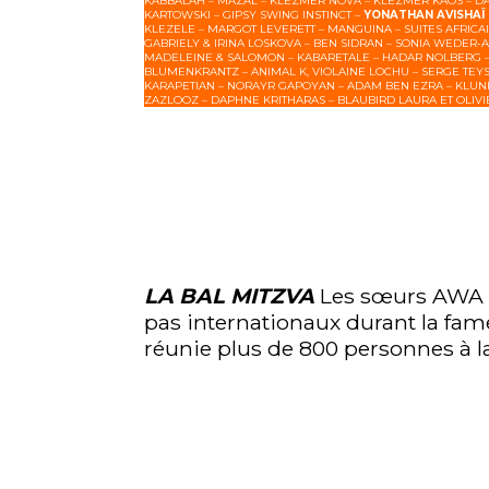
KABBALAH – MAZAL – KLEZMER NOVA – KLEZMER KAOS – DAN
KARTOWSKI – GIPSY SWING INSTINCT –
YONATHAN AVISHAÏ
KLEZELE – MARGOT LEVERETT – MANGUINA – SUITES AFRICA
GABRIELY & IRINA LOSKOVA – BEN SIDRAN – SONIA WEDER-
MADELEINE & SALOMON – KABARETALE – HADAR NOLBERG 
BLUMENKRANTZ – ANIMAL K, VIOLAINE LOCHU – SERGE TEYS
KARAPETIAN – NORAYR GAPOYAN – ADAM BEN EZRA – KLUNK 
ZAZLOOZ – DAPHNE KRITHARAS – BLAUBIRD LAURA ET OLIV
LA BAL MITZVA
Les sœurs AWA o
pas internationaux durant la fam
réunie plus de 800 personnes à l