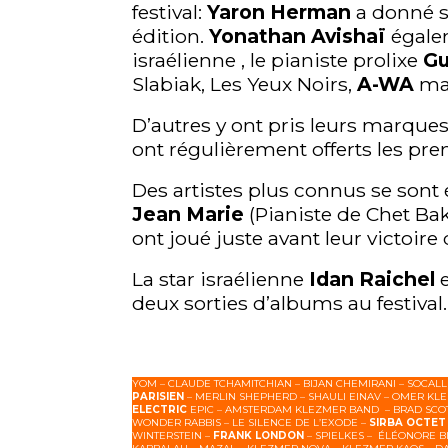
festival:
Yaron Herman
a donné s
édition.
Yonathan Avishaï
égale
israélienne , le pianiste prolixe
Gu
Slabiak, Les Yeux Noirs,
A-WA
ma
D’autres y ont pris leurs marque
ont régulièrement offerts les pre
Des artistes plus connus se sont é
Jean Marie
(Pianiste de Chet Ba
ont joué juste avant leur victoire 
La star israélienne
Idan
Raichel
deux sorties d’albums au festival
YOM – CLAUDE TCHAMITCHIAN – BIJAN CHEMIRANI – SOCAL
PARISIEN
– MERLIN SHEPHERD – SHAULI EINAV – OMER KLEI
ELECTRIC
EPIC – AMSTERDAM KLEZMER BAND – BRAD SCOTT
WONDER RABBIS – LE SILENCE DE L’EXODE –
SIRBA OCTET
WINTERSTEIN –
FRANK LONDON
– SPIELKES – ÉLÉONORE B