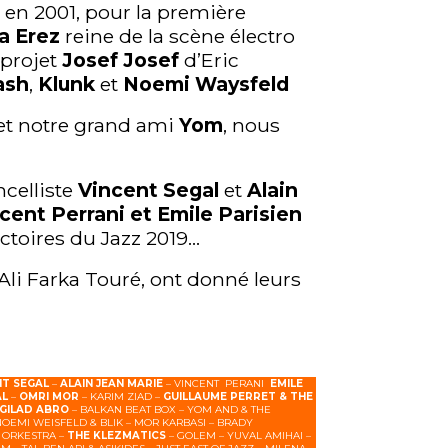
 en 2001, pour la première
a Erez
reine de la scène électro
 projet
Josef Josef
d’Eric
ash
,
Klunk
et
Noemi Waysfeld
et notre grand ami
Yom
, nous
ncelliste
Vincent Segal
et
Alain
ncent
Perrani
et Emile Parisien
victoires du Jazz 2019…
 d’Ali Farka Touré, ont donné leurs
NT SEGAL
–
ALAIN JEAN MARIE
– VINCENT PERANI
EMILE
AL
–
OMRI MOR
– KARIM ZIAD –
GUILLAUME PERRET & THE
GILAD ABRO
– BALKAN BEAT BOX – YOM AND & THE
NOEMI WEISFELD & BLIK – MOR KARBASI – BRADY
 ORKESTRA –
THE KLEZMATICS
– GOLEM – YUVAL AMIHAI –