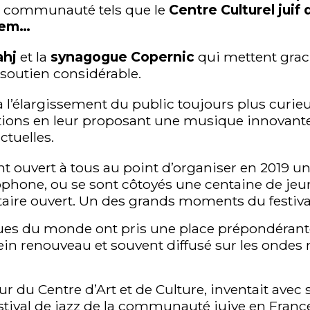
a communauté tels que le
Centre Culturel juif
dem…
hj
et la
synagogue Copernic
qui mettent grac
 soutien considérable.
à l’élargissement du public toujours plus curieu
itions en leur proposant une musique innovant
ctuelles.
ent ouvert à tous au point d’organiser en 2019 u
lophone, ou se sont côtoyés une centaine de jeu
ire ouvert. Un des grands moments du festiva
ues du monde ont pris une place prépondérante
ein renouveau et souvent diffusé sur les ondes na
r du Centre d’Art et de Culture, inventait ave
stival de jazz de la communauté juive en France