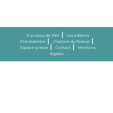
A propos de JNK
Les éditions
Précédentes
L’histoire du festival
Espace presse
Contact
Mentions
légales