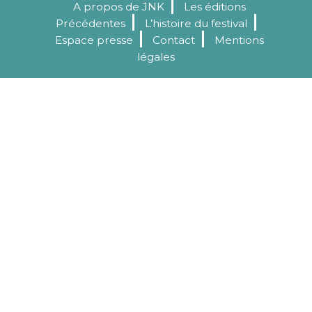
A propos de JNK
Les éditions
Précédentes
L’histoire du festival
Espace presse
Contact
Mentions
légales