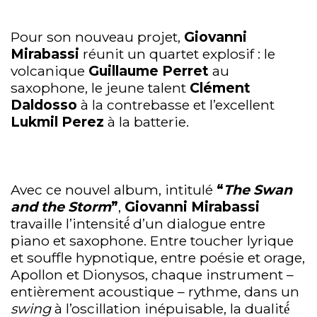
Pour son nouveau projet,
Giovanni
Mirabassi
réunit un quartet explosif : le
volcanique
Guillaume Perret
au
saxophone, le jeune talent
Clément
Daldosso
à la contrebasse et l’excellent
Lukmil Perez
à la batterie.
Avec ce nouvel album, intitulé
“
The Swan
and the Storm
”
,
Giovanni Mirabassi
travaille l’intensité́ d’un dialogue entre
piano et saxophone. Entre toucher lyrique
et souffle hypnotique, entre poésie et orage,
Apollon et Dionysos, chaque instrument –
entièrement acoustique – rythme, dans un
swing
à l’oscillation inépuisable, la dualité́